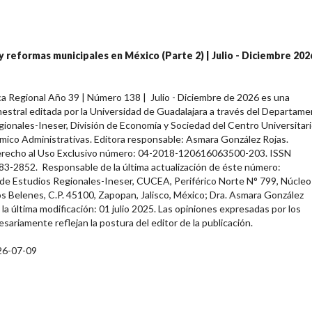
 y reformas municipales en México (Parte 2) | Julio - Diciembre 2026
a Regional Año 39 | Número 138 | Julio - Diciembre de 2026 es una
estral editada por la Universidad de Guadalajara a través del Departam
ionales-Ineser, División de Economía y Sociedad del Centro Universitar
mico Administrativas. Editora responsable: Asmara González Rojas.
recho al Uso Exclusivo número: 04-2018-120616063500-203. ISSN
83-2852. Responsable de la última actualización de éste número:
e Estudios Regionales-Ineser, CUCEA, Periférico Norte N° 799, Núcleo
os Belenes, C.P. 45100, Zapopan, Jalisco, México; Dra. Asmara González
 la última modificación: 01 julio 2025. Las opiniones expresadas por los
sariamente reflejan la postura del editor de la publicación.
26-07-09