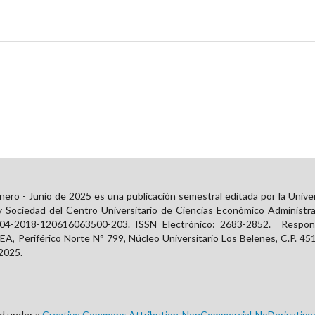
ero - Junio de 2025 es una publicación semestral editada por la Unive
y Sociedad del Centro Universitario de Ciencias Económico Administra
 04-2018-120616063500-203. ISSN Electrónico:
2683-2852
. Respons
, Periférico Norte N° 799, Núcleo Universitario Los Belenes, C.P. 451
 2025.
ed under a
Creative Commons Attribution-NonCommercial-NoDerivatives 4