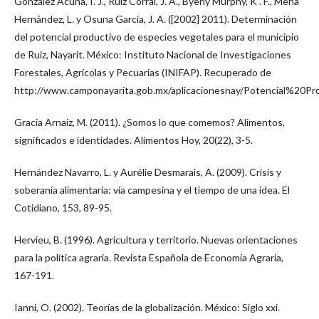
González Acuña, I. J., Ruiz Corral, J. A., Byerly Murphy, K . F., Mena
Hernández, L. y Osuna García, J. A. ([2002] 2011). Determinación
del potencial productivo de especies vegetales para el municipio
de Ruiz, Nayarit. México: Instituto Nacional de Investigaciones
Forestales, Agrícolas y Pecuarias (INIFAP). Recuperado de
http://www.camponayarita.gob.mx/aplicacionesnay/Potencial%20Pro
Gracia Arnaiz, M. (2011). ¿Somos lo que comemos? Alimentos,
significados e identidades. Alimentos Hoy, 20(22), 3-5.
Hernández Navarro, L. y Aurélie Desmarais, A. (2009). Crisis y
soberanía alimentaria: vía campesina y el tiempo de una idea. El
Cotidiano, 153, 89-95.
Hervieu, B. (1996). Agricultura y territorio. Nuevas orientaciones
para la política agraria. Revista Española de Economía Agraria,
167-191.
Ianni, O. (2002). Teorías de la globalización. México: Siglo xxi.