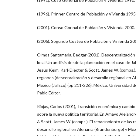
(1991). Coso Genenal de Población y Vivienda 1990.
(1996). Prinner Contro de Población y Vivienda 1995
(2001). Conso Gonnal de Población y Vivienda 2000.
(2006). Sogundo Costeo de Población y Vinienda 20
Olmos Santamarla, Eedgar (2001). Descentralización 
local Un andlisis desde la planeación en el caso de Ja
Jesús Keim, Karl-Diecter & Scott, James W. (comps.), 
regiones (descenralización y desarollo regiomal en 
México (Jalisco) (pp 211-226). México: Universidad
Pablo Editor.
Riojas, Carlos (2001), Transición económica y cambio 
sobre la nueva politica territorial. En Amayo Alejandr
& Scott, James W. (comps.), El renacinnionto de las r
desarrollo nglonal en Alenania (Brandenburgo) y Méxi