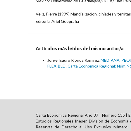
México: Universidad de Guadalajara/UCLA/Juan Palbl
Veliz, Pierre (1999).Mandializacion, ciniades y territar
Editorial Ariel Geografia
Artículos más leídos del mismo autor/a
Jorge Isauro Rionda Ramírez,
MEDIANA, PEQ
FLEXIBLE
,
Carta Económica Regional: Núm. 96 
Carta Económica Regional Año 37 | Número 135 | En
Estudios Regionales-Ineser, División de Economía 
Reservas de Derecho al Uso Exclusivo número: