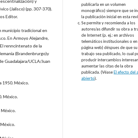
descentnalización) y
publicarla en un volumen
ico (Jalisco) (pp. 307-370).
monográfico) siempre que se i
s Editor.
la publicación inicial en esta revi
Se permite y recomienda a los
autores/as difundir su obra a tr
 municipio tradicional en
de Internet (p. ej.: en archivos
lisco. En Armoyo Alejandre,
telemáticos institucionales o en
 El renncintenato de la
página web) déspues de que su
 Alemania (Brandenbrurgo)y
trabajo sea publicado, lo cual 
producir intercambios interesa
d de Guadalajara/UCLA/Juan
aumentar las citas de la obra
publicada. (Véase
El efecto del
abierto
).
a 1950. México.
0. México.
 México.
 México.