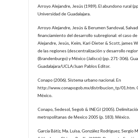
Arroyo Alejandre, Jesús (1989). El abundono rural (pp
Universidad de Guadalajara.
Arroyo Alejandre, Jesús & Berumen Sandoval, Salvado
financiamiento del desarrollo subregional: el caso d
Alejandre, Jesús, Keim, Kari-Dieter & Scott, james W.
de las regiones (descentralización y desarrollo regio
(Brandenburgo) y México (Jalisco) (pp. 271-306). Gua
Guadalajara/UCLA/Juan Pablos Editor.
Conapo (2006). Sistema urbano nacional. En
http://www.conapogob.mx/distribucion_tp/01.htm. Co
México.
Conapo, Sedesol, Segob & INEGI (2005). Delimitació
metropolitanas de Мexico 2005 (р. 183). Мёxico.
García Bátiz, Ma. Luisa, González Rodriguez, Sergio 