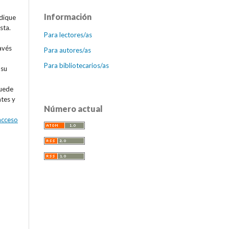
Información
ndique
sta.
Para lectores/as
avés
Para autores/as
Para bibliotecarios/as
 su
puede
ntes y
Número actual
 acceso