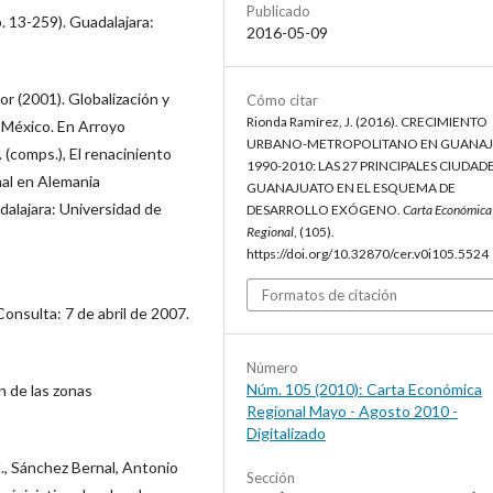
Publicado
. 13-259). Guadalajara:
2016-05-09
r (2001). Globalización y
Cómo citar
Rionda Ramírez, J. (2016). CRECIMIENTO
e México. En Arroyo
URBANO-METROPOLITANO EN GUANA
 (comps.), El renaciniento
1990-2010: LAS 27 PRINCIPALES CIUDAD
nal en Alemania
GUANAJUATO EN EL ESQUEMA DE
dalajara: Universidad de
DESARROLLO EXÓGENO.
Carta Económica
Regional
, (105).
https://doi.org/10.32870/cer.v0i105.5524
Formatos de citación
nsulta: 7 de abril de 2007.
Número
Núm. 105 (2010): Carta Económica
n de las zonas
Regional Mayo - Agosto 2010 -
Digitalizado
M., Sánchez Bernal, Antonio
Sección