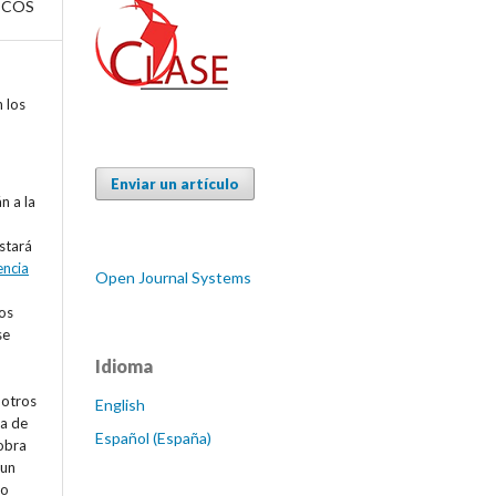
ICOS
n los
Enviar un artículo
n a la
estará
encia
Open Journal Systems
os
se
Idioma
 otros
English
va de
Español (España)
 obra
 un
 o