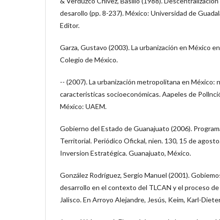
& Verduzco Chivez, Basilio (1988). Descentralización e
desarollo (pp. 8-237). México: Universidad de Guad
Editor.
Garza, Gustavo (2003). La urbanización en México en e
Colegio de México.
-- (2007). La urbanización metropolitana en México: 
caracteristicas socioeconómicas. Aapeles de Pollnció
México: UAEM.
Gobierno del Estado de Guanajuato (2006). Progra
Territorial. Periódico Ofickal, nien. 130, 15 de agost
Inversion Estratégica. Guanajuato, México.
González Rodríguez, Sergio Manuel (2001). Gobiemos 
desarrollo en el contexto del TLCAN y el proceso de 
Jalisco. En Arroyo Alejandre, Jesús, Keim, Karl-Diete