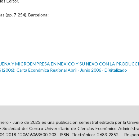
os Editor.
ias (pp. 7-254). Barcelona:
UEÑA Y MICROEMPRESA EN MÉXICO Y SU NEXO CON LA PRODUCC
(2006): Carta Económica Regional Abril - Junio 2006 - Digitalizado
ero - Junio de 2025 es una publicación semestral editada por la Unive
y Sociedad del Centro Universitario de Ciencias Económico Administra
 04-2018-120616063500-203. ISSN Electrónico:
2683-2852
. Respons