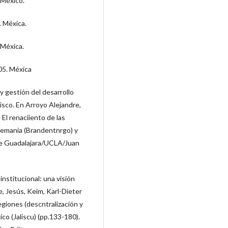
 México.
. Méxica.
 Méxica.
05. Méxica
y gestión del desarrollo
lisco. En Arroyo Alejandre,
El renaciiento de las
Alemania (Brandentnrgo) y
 de Guadalajara/UCLA/Juan
institucional: una visión
e, Jesús, Keim, Karl-Dieter
egiones (descntralización y
co (Jaliscu) (pp.133-180).