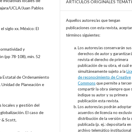
 iniciativas locales de
ARTÍCULOS ORIGINALES TEMÁT
alajara/UCLA/Juan Pablos
Aquellos autores/as que tengan
publicaciones con esta revista, acepta
l siglo xx. México: El
términos siguientes:
Los autores/as conservarán sus
normatividad y
derechos de autor y garantizará
n (pp 78-108), min. 52
revista el derecho de primera
publicación de su obra, el cuál 
simultáneamente sujeto a la
Lic
ma Estatal de Ordenamiento
de reconocimiento de Creative
Commons
que permite a tercer
o. Unidad de Planeación e
compartir la obra siempre que 
indique su autor y su primera
publicación esta revista.
locales y gestión del
Los autores/as podrán adoptar
globalización. El caso de
acuerdos de licencia no exclusi
distribución de la versión de la
r & Scott,
publicada (p. ej.: depositarla en
archivo telemático institucional