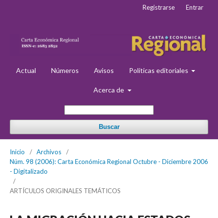
Registrarse
Entrar
Actual
Números
Avisos
Políticas editoriales
Acerca de
Buscar
Inicio
/
Archivos
/
Núm. 98 (2006): Carta Económica Regional Octubre - Diciembre 2006
- Digitalizado
/
ARTÍCULOS ORIGINALES TEMÁTICOS