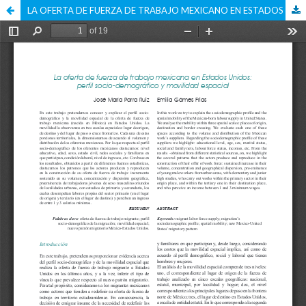
LA OFERTA DE FUERZA DE TRABAJO MEXICANO EN ESTADOS UNIDOS: PERFIL SOCIAL-DEMOGRÁFICO Y MOVILIDAD ESPACIAL