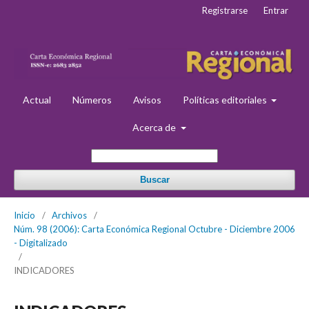
Registrarse
Entrar
Actual
Números
Avisos
Políticas editoriales
Acerca de
Buscar
Inicio
/
Archivos
/
Núm. 98 (2006): Carta Económica Regional Octubre - Diciembre 2006
- Digitalizado
/
INDICADORES