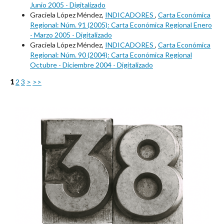
Junio 2005 - Digitalizado
Graciela López Méndez,
INDICADORES
,
Carta Económica
Regional: Núm. 91 (2005): Carta Económica Regional Enero
- Marzo 2005 - Digitalizado
Graciela López Méndez,
INDICADORES
,
Carta Económica
Regional: Núm. 90 (2004): Carta Económica Regional
Octubre - Diciembre 2004 - Digitalizado
1
2
3
>
>>