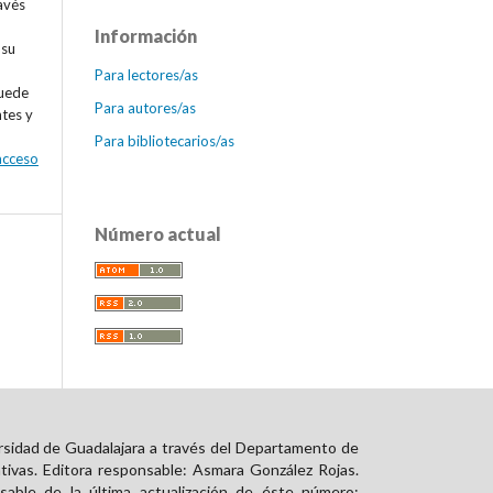
avés
Información
 su
Para lectores/as
puede
Para autores/as
ntes y
Para bibliotecarios/as
 acceso
Número actual
rsidad de Guadalajara a través del Departamento de
tivas. Editora responsable: Asmara González Rojas.
able de la última actualización de éste número: