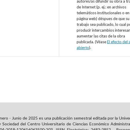
autores/as difundir su obra a tr
de Internet (p. ej.: en archivos
telemáticos institucionales o en
página web) déspues de que su
trabajo sea publicado, lo cual 
producir intercambios interesa
aumentar las citas de la obra
publicada. (Véase
El efecto del
abierto
).
ero - Junio de 2025 es una publicación semestral editada por la Unive
y Sociedad del Centro Universitario de Ciencias Económico Administra
 04-2018-120616063500-203. ISSN Electrónico:
2683-2852
. Respons