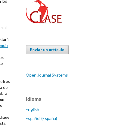
n los
n a la
estará
encia
Enviar un artículo
os
se
Open Journal Systems
 otros
va de
 obra
Idioma
 un
 o
English
ndique
Español (España)
sta.