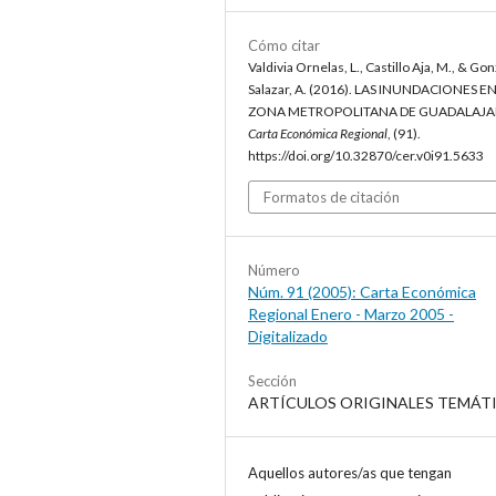
Cómo citar
Valdivia Ornelas, L., Castillo Aja, M., & Go
Salazar, A. (2016). LAS INUNDACIONES EN
ZONA METROPOLITANA DE GUADALAJA
Carta Económica Regional
, (91).
https://doi.org/10.32870/cer.v0i91.5633
Formatos de citación
Número
Núm. 91 (2005): Carta Económica
Regional Enero - Marzo 2005 -
Digitalizado
Sección
ARTÍCULOS ORIGINALES TEMÁT
Aquellos autores/as que tengan