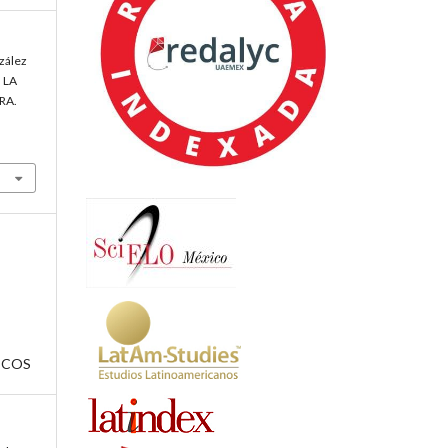
nzález
 LA
RA.
ICOS