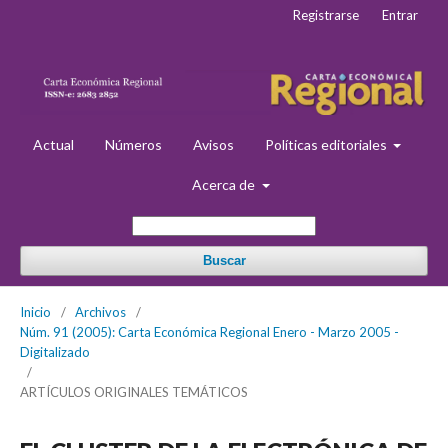
Registrarse
Entrar
Actual
Números
Avisos
Políticas editoriales
Acerca de
Buscar
Inicio
/
Archivos
/
Núm. 91 (2005): Carta Económica Regional Enero - Marzo 2005 -
Digitalizado
/
ARTÍCULOS ORIGINALES TEMÁTICOS