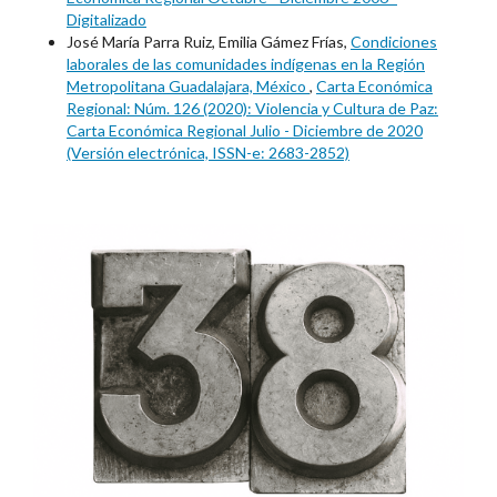
Digitalizado
José María Parra Ruiz, Emilia Gámez Frías,
Condiciones
laborales de las comunidades indígenas en la Región
Metropolitana Guadalajara, México
,
Carta Económica
Regional: Núm. 126 (2020): Violencia y Cultura de Paz:
Carta Económica Regional Julio - Diciembre de 2020
(Versión electrónica, ISSN-e: 2683-2852)