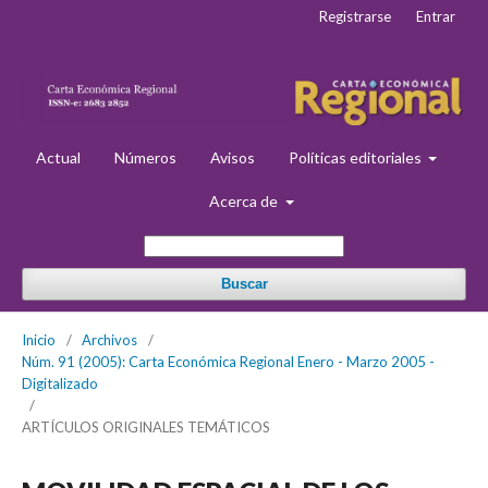
Registrarse
Entrar
Actual
Números
Avisos
Políticas editoriales
Acerca de
Buscar
Inicio
/
Archivos
/
Núm. 91 (2005): Carta Económica Regional Enero - Marzo 2005 -
Digitalizado
/
ARTÍCULOS ORIGINALES TEMÁTICOS