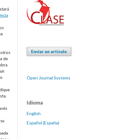
estará
encia
os
se
Enviar un artículo
 otros
va de
 obra
 un
 o
Open Journal Systems
ndique
sta.
Idioma
avés
English
 su
Español (España)
puede