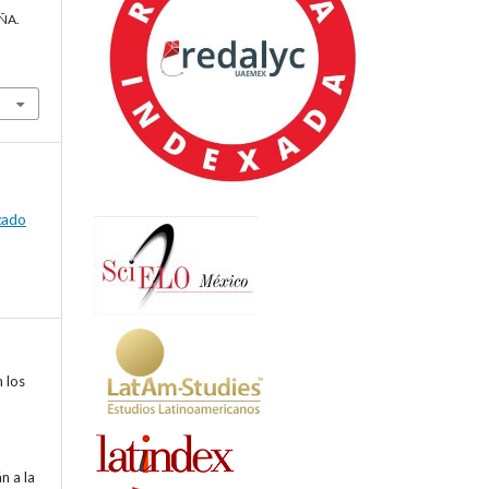
EÑA.
izado
n los
n a la