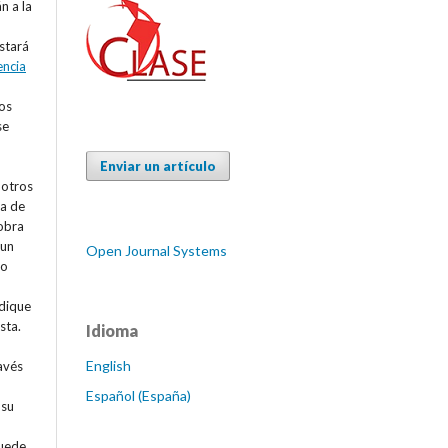
n a la
estará
encia
os
se
Enviar un artículo
 otros
va de
 obra
 un
Open Journal Systems
 o
ndique
sta.
Idioma
English
avés
Español (España)
 su
puede