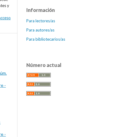
ntes y
Información
 acceso
Para lectores/as
Para autores/as
Para bibliotecarios/as
Número actual
Núm.
e -
-
e -