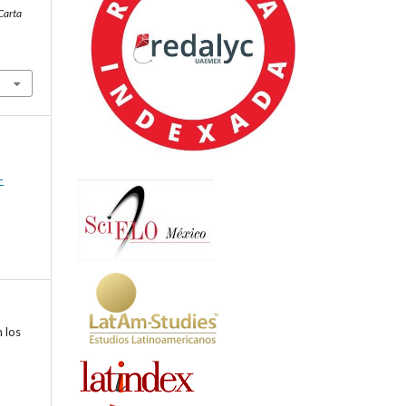
Carta
-
n los