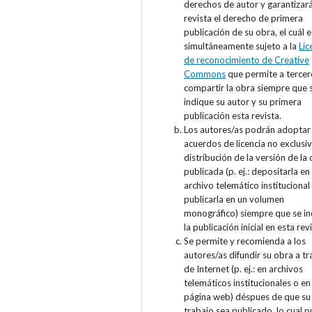
derechos de autor y garantizará
revista el derecho de primera
publicación de su obra, el cuál 
simultáneamente sujeto a la
Lic
de reconocimiento de Creative
Commons
que permite a tercer
compartir la obra siempre que 
indique su autor y su primera
publicación esta revista.
Los autores/as podrán adoptar
acuerdos de licencia no exclusi
distribución de la versión de la
publicada (p. ej.: depositarla en
archivo telemático institucional
publicarla en un volumen
monográfico) siempre que se i
la publicación inicial en esta revi
Se permite y recomienda a los
autores/as difundir su obra a tr
de Internet (p. ej.: en archivos
telemáticos institucionales o en
página web) déspues de que su
trabajo sea publicado, lo cual 