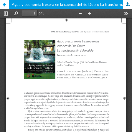
Agua y economía fresera en la cuenca del río Duero La transformación del modelo hidroagrícola mexicano