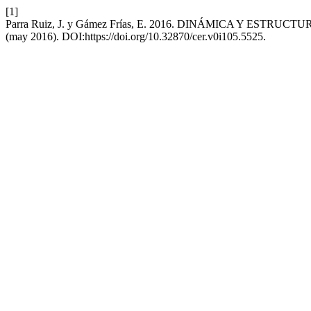
[1]
Parra Ruiz, J. y Gámez Frías, E. 2016. DINÁMICA Y E
(may 2016). DOI:https://doi.org/10.32870/cer.v0i105.5525.