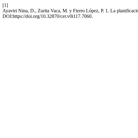
[1]
Ayaviri Nina, D., Zurita Vaca, M. y Fierro López, P. 1. La planificac
DOI:https://doi.org/10.32870/cer.v0i117.7060.