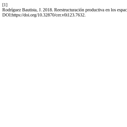
[1]
Rodríguez Bautista, J. 2018. Reestructuración productiva en los espa
DOI:https://doi.org/10.32870/cer.v0i123.7632.