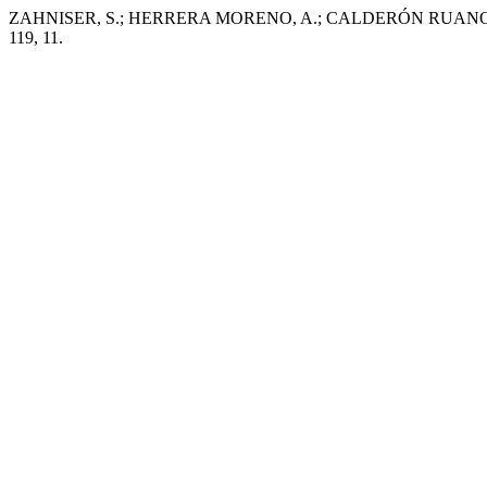
ZAHNISER, S.; HERRERA MORENO, A.; CALDERÓN RUANOVA, A. Op
119, 11.