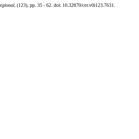
egional
, (123), pp. 35 - 62. doi: 10.32870/cer.v0i123.7631.