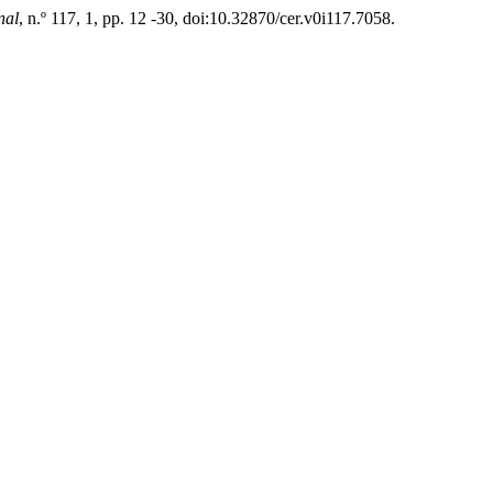
nal
, n.º 117, 1, pp. 12 -30, doi:10.32870/cer.v0i117.7058.