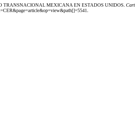
 TRABAJO TRANSNACIONAL MEXICANA EN ESTADOS UNIDOS.
Cart
rnal=CER&page=article&op=view&path[]=5541.