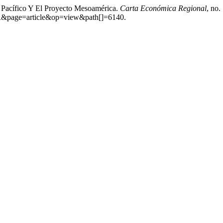
 Pacífico Y El Proyecto Mesoamérica.
Carta Económica Regional
, no.
CER&page=article&op=view&path[]=6140.