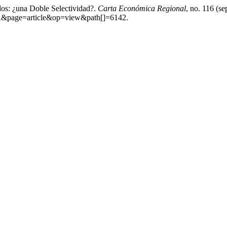
os: ¿una Doble Selectividad?.
Carta Económica Regional
, no. 116 (s
CER&page=article&op=view&path[]=6142.