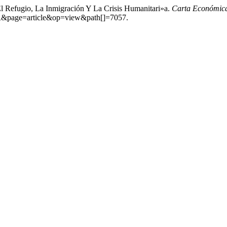
 Refugio, La Inmigración Y La Crisis Humanitari»a.
Carta Económica
CER&page=article&op=view&path[]=7057.