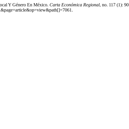
 Local Y Género En México.
Carta Económica Regional
, no. 117 (1): 9
CER&page=article&op=view&path[]=7061.