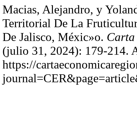
Macias, Alejandro, y Yolan
Territorial De La Fruticult
De Jalisco, Méxic»o.
Carta
(julio 31, 2024): 179-214. 
https://cartaeconomicaregi
journal=CER&page=articl