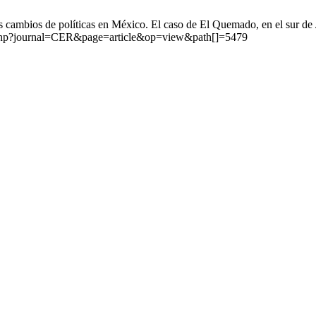
s cambios de políticas en México. El caso de El Quemado, en el sur de
ex.php?journal=CER&page=article&op=view&path[]=5479