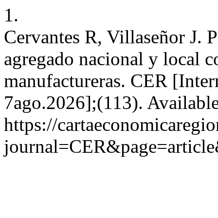
1.
Cervantes R, Villaseñor J. P
agregado nacional y local c
manufactureras. CER [Inter
7ago.2026];(113). Availabl
https://cartaeconomicaregi
journal=CER&page=articl