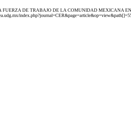
E LA FUERZA DE TRABAJO DE LA COMUNIDAD MEXICANA EN EST
l.cucea.udg.mx/index.php?journal=CER&page=article&op=view&path[]=5