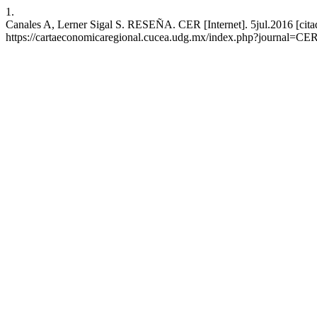
1.
Canales A, Lerner Sigal S. RESEÑA. CER [Internet]. 5jul.2016 [cita
https://cartaeconomicaregional.cucea.udg.mx/index.php?journal=