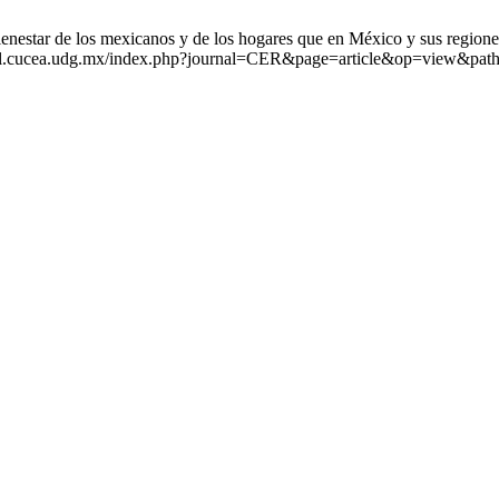
nestar de los mexicanos y de los hogares que en México y sus regiones
ional.cucea.udg.mx/index.php?journal=CER&page=article&op=view&pat