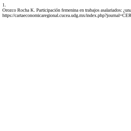
1.
Orozco Rocha K. Participación femenina en trabajos asalariados: ¿una
https://cartaeconomicaregional.cucea.udg.mx/index.php?journal=