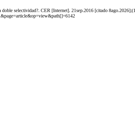
 doble selectividad?. CER [Internet]. 21sep.2016 [citado 8ago.2026];(1
CER&page=article&op=view&path[]=6142