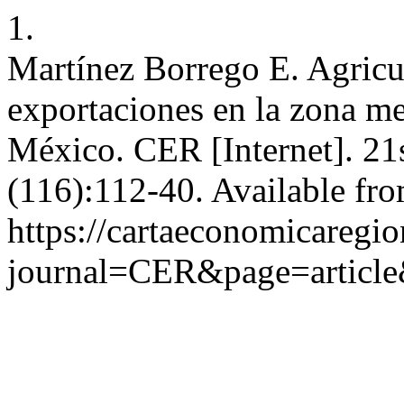
1.
Martínez Borrego E. Agricul
exportaciones en la zona m
México. CER [Internet]. 21
(116):112-40. Available fro
https://cartaeconomicaregi
journal=CER&page=articl