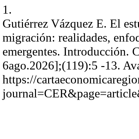
1.
Gutiérrez Vázquez E. El es
migración: realidades, enfo
emergentes. Introducción. C
6ago.2026];(119):5 -13. Ava
https://cartaeconomicaregi
journal=CER&page=articl