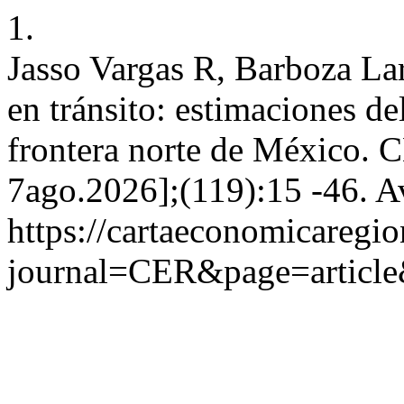
1.
Jasso Vargas R, Barboza La
en tránsito: estimaciones de
frontera norte de México. C
7ago.2026];(119):15 -46. A
https://cartaeconomicaregi
journal=CER&page=articl