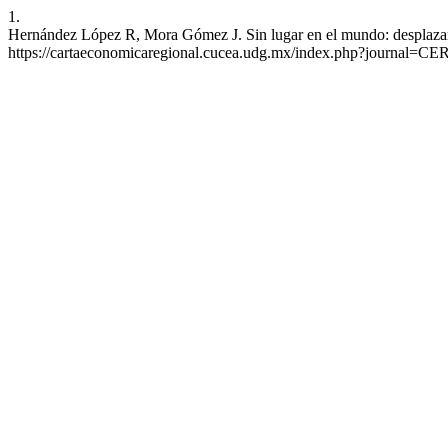
1.
Hernández López R, Mora Gómez J. Sin lugar en el mundo: desplazami
https://cartaeconomicaregional.cucea.udg.mx/index.php?journal=