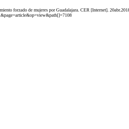
ento forzado de mujeres por Guadalajara. CER [Internet]. 20abr.2018 
CER&page=article&op=view&path[]=7108