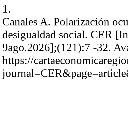
1.
Canales A. Polarización ocu
desigualdad social. CER [In
9ago.2026];(121):7 -32. Ava
https://cartaeconomicaregi
journal=CER&page=articl