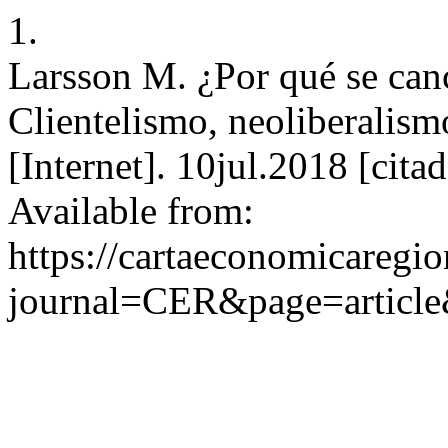
1.
Larsson M. ¿Por qué se cance
Clientelismo, neoliberalis
[Internet]. 10jul.2018 [cit
Available from:
https://cartaeconomicaregi
journal=CER&page=articl