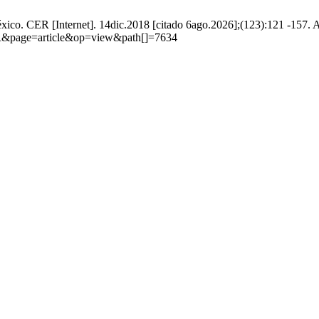
xico. CER [Internet]. 14dic.2018 [citado 6ago.2026];(123):121 -157. A
CER&page=article&op=view&path[]=7634