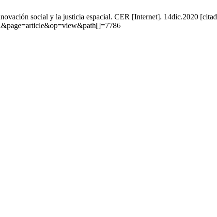
ovación social y la justicia espacial. CER [Internet]. 14dic.2020 [cit
CER&page=article&op=view&path[]=7786