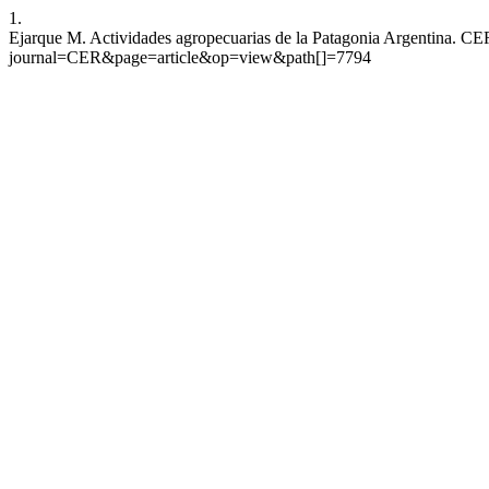
1.
Ejarque M. Actividades agropecuarias de la Patagonia Argentina. CER
journal=CER&page=article&op=view&path[]=7794