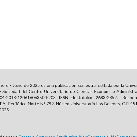
ero - Junio de 2025 es una publicación semestral editada por la Unive
y Sociedad del Centro Universitario de Ciencias Económico Administra
 04-2018-120616063500-203. ISSN Electrónico:
2683-2852
. Respons
, Periférico Norte N° 799, Núcleo Universitario Los Belenes, C.P. 451
 2025.
ed under a
Creative Commons Attribution-NonCommercial-NoDerivatives 4