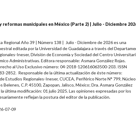
 y reformas municipales en México (Parte 2) | Julio - Diciembre 2026
a Regional Año 39 | Número 138 | Julio - Diciembre de 2026 es una
estral editada por la Universidad de Guadalajara a través del Departam
ionales-Ineser, División de Economía y Sociedad del Centro Universitar
mico Administrativas. Editora responsable: Asmara González Rojas.
recho al Uso Exclusivo número: 04-2018-120616063500-203. ISSN
83-2852. Responsable de la última actualización de éste número:
e Estudios Regionales-Ineser, CUCEA, Periférico Norte N° 799, Núcleo
os Belenes, C.P. 45100, Zapopan, Jalisco, México; Dra. Asmara González
 la última modificación: 01 julio 2025. Las opiniones expresadas por los
sariamente reflejan la postura del editor de la publicación.
26-07-09