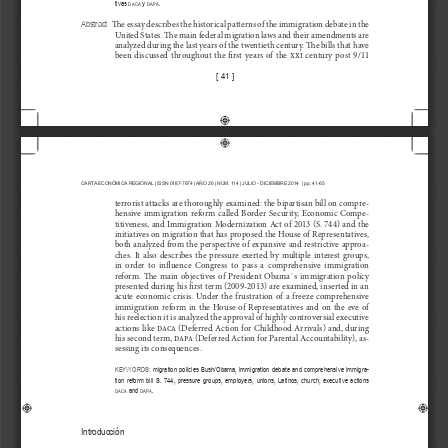
tivas 
 y 
.
daca
dapa
   The essay describes the historical patterns of the immigration debate in the 
Abstract
United States. The main federal migration laws and their amendments are 
analyzed during the last years of the twentieth century. The bills that have 
been  discussed  throughout  the  first  years  of  the  
xxi
  century  post  9/11  
[ 41 ]
CARTA ECONÓMICA REGIONAL | ISSN 0187-7674 | AÑO 
26
 | NÚM. 
114
 | JULIO - DICIEMBRE 
2014
  | pp. 41-65
terrorist attacks are thoroughly examined: the bipartisan bill on compre
-
hensive  immigration  reform  called  Border  Security,  Economic  Compe
-
titiveness, and Immigration Modernization Act of 2013 (S. 744) and the 
initiatives on migration that has proposed the House of Representatives, 
both analyzed from the perspective of expansive and restrictive approa
-
ches.  It  also  describes  the  pressure  exerted  by  multiple  interest  groups,  
in  order  to  influence  Congress  to  pass  a  comprehensive  immigration  
reform.  The  main  objectives  of  President  Obama ́s  immigration  policy  
presented during his first term (2009-2013) are examined, inserted in an 
acute  economic  crisis.  Under  the  frustration  of  a  freeze  comprehensive  
immigration  reform  in  the  House  of  Representatives  and  on  the  eve  of  
his reelection it is analyzed the approval of highly controversial executive 
actions like 
daca
 (Deferred Action for Childhood Arrivals) and, during 
his second term, 
dapa
 (Deferred Action for Parental Accountability), as
-
sessing its consequences.
KEYWORDS:
 migration policies Bush/Obama, immigration debate and comprehensive immigra
-
tion reform bill S. 744, pressure groups, employers, unions, Latinos, church, executive actions 
and 
.
daca
dapa
Introducción