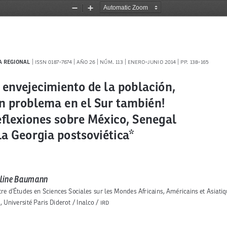
Zoom
Zoom
Out
In
N 0187-7674 | AÑO 26 | NÚM. 113 | ENERO-juNIO 2014 | pp. 138-165
 envejecimiento de la población,  
n problema en el Sur también!
flexiones sobre México, Senegal  
la Georgia postsoviética
*
line Baumann
re d’Études en Sciences Sociales sur les Mondes Africains, Américains et Asiati
, Université Paris Diderot / Inalco / IRD