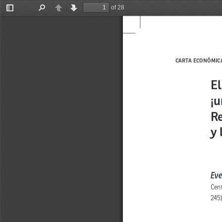
of 28
Toggle
Find
Previous
Next
Sidebar
fiflfl fififl fl
 | ISS
El
¡u
Re
y 
Eve
Cent
245)