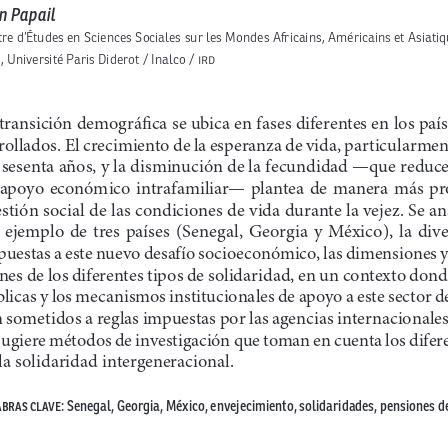
n Papail
re d’Études en Sciences Sociales sur les Mondes Africains, Américains et Asiati
, Université Paris Diderot / Inalco / IRD
 transición demográfica se ubica en fases diferentes en los pa
rollados. El crecimiento de la esperanza de vida, particularmen
 sesenta años, y la disminución de la fecundidad —que reduce
 apoyo  económico  intrafamiliar—  plantea  de  manera  más  pro
stión social de las condiciones de vida durante la vejez. Se ana
  ejemplo  de  tres  países  (Senegal,  Georgia  y  México),  la  diver
puestas a este nuevo desafío socioeconómico, las dimensiones 
nes de los diferentes tipos de solidaridad, en un contexto donde
licas y los mecanismos institucionales de apoyo a este sector de
 sometidos a reglas impuestas por las agencias internacionales
sugiere métodos de investigación que toman en cuenta los difere
la solidaridad intergeneracional.
BRAS CLAVE: Senegal, Georgia, México, envejecimiento, solidaridades, pensiones de