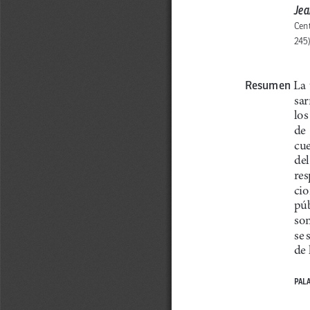
Jea
Cent
245)
 La
Resumen
sar
los
de 
cue
del
res
cio
púb
son
se 
de 
PALA