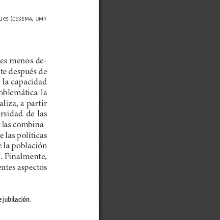
ques (CESSMA, UMR 
íses menos de-
te después de 
 la capacidad 
blemática  la  
liza, a partir 
sidad  de  las  
y las combina
-
 las políticas 
 la población 
. Finalmente, 
ntes aspectos 
 jubilación.