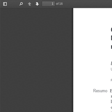
of 16
Toggle
Find
Previous
Next
Sidebar
U
R
E
Resumo