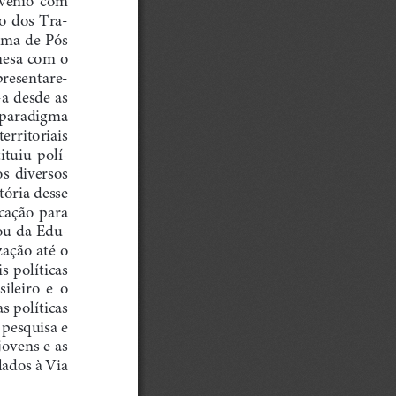
  dos  Tra
-
ama de Pós 
nesa com o 
presentare
-
a desde as 
paradigma 
erritoriais 
ituiu  polí
-
s  diversos 
tória desse 
cação  para 
tou da Edu
-
ação até o 
s  políticas 
leiro  e  o 
 políticas 
 pesquisa e 
jovens e as 
ados à Via 