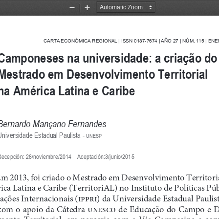
Zoom
Zoom
Out
In
CARTA ECONÓMICA REGIONAL | ISSN 0187-7674 | AÑO 
27
 | NÚM. 
115
 | ENE
Camponeses na universidade: a criação do
Mestrado em Desenvolvimento Territorial 
na América Latina e Caribe
Bernardo Mançano Fernandes
niversidade Estadual Paulista - 
unesp
ecepción: 28/noviembre/2014
Aceptación:3/junio/2015
m 2013, foi criado o Mestrado em Desenvolvimento Territori
rica Latina e Caribe (TerritoriAL) no Instituto de Políticas Púb
lações Internacionais (
ippri
) da Universidade Estadual Paulist
com o apoio da Cátedra 
unesco
 de Educação do Campo e D
mento  Territorial,  em  parceria  com  a  Via  Campesina  e  co