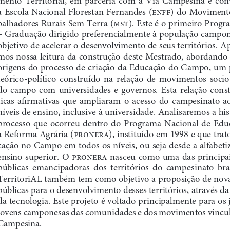
a  Escola  Nacional  Florestan  Fernandes  (
enff
)  do  Movimento
balhadores Rurais Sem Terra (
mst
). Este é o primeiro Progr
– Graduação dirigido preferencialmente à população campo
objetivo de acelerar o desenvolvimento de seus territórios. A
mos nossa leitura da construção deste Mestrado, abordando-
origens do processo de criação da Educação do Campo, um 
teórico-político  construído  na  relação  de  movimentos  sociot
do  campo  com  universidades  e  governos.  Esta  relação  const
ticas  a
fi
rmativas  que  ampliaram  o  acesso  do  campesinato  ao
níveis de ensino, inclusive à universidade. Analisaremos a his
processo  que  ocorreu  dentro  do  Programa  Nacional  de  Edu
a Reforma Agrária (
pronera
), instituído em 1998 e que tra
cação no Campo em todos os níveis, ou seja desde a alfabetiz
ensino  superior.  O 
pronera
  nasceu  como  uma  das  principai
públicas  emancipadoras  dos  territórios  do  campesinato  brasi
TerritoriAL também tem como objetivo a proposição de novas
públicas para o desenvolvimento desses territórios, através da
da tecnologia. Este projeto é voltado principalmente para os 
jovens camponesas das comunidades e dos movimentos vincul
Campesina.