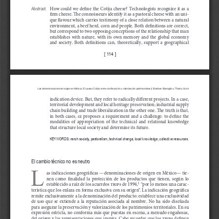
   How could we de
fi
ne the Cotija cheese? Technologists recognize it as a 
Abstract
fi
rm cheese. 
Th
e connoisseurs identify it as a pastoral cheese with an uni
-
que 
fl
avour which carries testimony of a close relation between a natural 
environment, a beef herd, corn and people. Both de
fi
nitions are correct, 
but correspond to two opposing conceptions of the relationship that man 
establishes  with  nature,  with  its  own  memory  and  the  global  economy 
and  society.  Both  de
fi
nitions  can,  theoretically,  support  a  geographical 
[ 114 ]
Las denominaciones de origen en México. El queso Cotija: entre confiscación y valorización patrimoniales || Esteban Barragán y 
Thierry Linck
indication device. But, they refer to radically di
ff
erent projects. In a case, 
territorial development and local heritage preservation; industrial supply 
chain building and trade liberalization in the other one. 
Th
e truth is that, 
in  both  cases, 
gi
  proposes  a  requirement  and  a  challenge:  to  de
fi
ne  the 
modalities  of  appropriation  of  the  technical  and  relational  knowledge 
that structure local society and determine its future.
KEYWORDS
: 
ranch society, pastoralism, technical change, local knowledge, collective resources.
El cambio técnico no es neutro
L
as indicaciones geográ
fi
cas —denominaciones de origen en México— tie
-
nen  como  
fi
nalidad  la  protección  de  los  productos  que  tienen,  según  lo 
1
establecido a raíz de los acuerdos 
trips
 de 1994,
 “por lo menos una carac
-
terística que los enlaza en forma exclusiva con su origen”. La indicación geográ
fi
ca 
remite exclusivamente a la denominación del producto: establece una exclusividad 
de  uso  que  se  extiende  a  la  reputación  asociada  al  nombre.  No  ha  sido  diseñada 
para asegurar la preservación y valorización de los patrimonios territoriales. En su 
expresión estricta, no conforma más que puestas en escena, a menudo engañosas, 
del origen y las representaciones que inspira. Cabe recordar que los 
trips
 de
fi
nen 