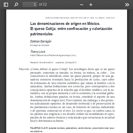
of 22
Toggle
Find
Zoom
Zoom
Too
Sidebar
Out
In
CARTA ECONÓMICA REGIONAL | ISSN 0187-7674 | AÑO 
27
 | NÚM. 
115
 | ENERO - JUNIO 
201
5
Las denominaciones de origen en México. 
El queso Cotija: entre confiscación y valorización 
patrimoniales
Esteban Barrag
á
n
El Colegio de Michoacán
Thierry Linck
Institut National de la Recherche Agronomique (
)
inra
Recepción: 6/noviembre/2014     Aceptación: 22/mayo/2015
¿Cómo  de
fi
nir  el  queso  Cotija?  Los  tecnólogos  dicen  que  es  un  queso 
Resumen
prensado,  comentan  su  tamaño,  su  forma,  su  textura,  su  color...  Los 
conocedores  lo  identi
fi
can  como  un  queso  pastoril,  propio  de  una  ga
-
nadería  extensiva  orientada  hacia  la  producción  de  carne,  cuyo  sabor 
da  testimonio  de  una  relación  simbiótica  que  enlaza  al  hombre  con  la 
naturaleza. Ambas de
fi
niciones son correctas, pero corresponden a dos 
concepciones opuestas de la relación que el hombre establece con la na
-
turaleza, con su propia memoria y con la economía y la sociedad globa
-
les.  Ambas  de
fi
niciones  pueden,  en  teoría,  constituir  el  soporte  de  una 
denominación de origen (
do
). Pero remiten, sin embargo, a dos proyec
-
tos radicalmente opuestos: de desarrollo territorial y de preservación de 
los  patrimonios  locales  en  un  caso,  de  fomento  de  cadenas  industriales 
y de apertura comercial en el otro. Lo cierto es que, en ambos casos, la 
do
 plantea una exigencia y un desafío: de
fi
nir las modalidades de apro
-
piación de los saberes técnicos y relacionales que estructuran la sociedad 
local y determinan su futuro.
PALABRAS CLAVE
: sociedad ranchera, pastoralismo, cambio técnico, conocimiento local, recur
-
sos colectivos.