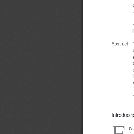
l
Abstract
Introducci
E
n 
de