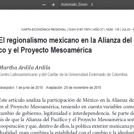
Zoom
Zoom
Out
In
CARTA ECONÓMICA REGIONAL | ISSN 0187-7674 | AÑO 
27
 | NÚM. 
116
 | JULIO -
El regionalismo mexicano en la Alianza del 
co y el Proyecto Mesoamérica
Martha Ardila Ardila
Centro Latinoamericano y del Caribe de la Universidad Externado de Colombia
ecepción: 1 de junio de 2015    Aceptación: 25 de noviembre de 2015
Este artículo analiza la participación de México en la Alianza del
en el Proyecto Mesoamérica, teniendo en cuenta variables como
cambio de gobierno, legitimidad e interdependencia. Se parte de
sis de que la Alianza del Pacífico y el Proyecto Mesoamérica so
cooperación y que, dentro de ellos, la política exterior mexicana p
dualidad, pues combina la estabilidad con el cambio y la ideolog