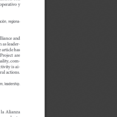
operativo y 
ción, regiona
-
lliance and 
h as leader
-
article has 
roject  are  
ality, com
-
ivity is ai
-
al actions. 
sm, leadership.
la Alianza 
n producto 