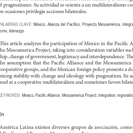
el pragmatismo. Su actividad se orienta a un multilateralismo co
en ocasiones privilegia acciones bilaterales.
PALABRAS CLAVE:
México, Alianza del Pací
fico, Proyecto Mesoamérica, integra
ismo, liderazgo.
This article analyzes the participation of Mexico in the Pacific A
the Mesoamerica Project, taking into consideration variables suc
ship, change of government, legitimacy and interdependence. The 
the  assumption  that  the  Pacific  Alliance  and  the  Mesoamerica  P
cooperative groups, and the Mexican foreign policy presents a du
bining stability with change and ideology with pragmatism. Its act
med at a cooperative multilateralism and sometimes favors bilater
KEYWORDS:
 Mexico, Pacific Alliance, Mesoamerica Project, integration, regionali
ón
América Latina existen diversos grupos de asociación, como 
l Pacífico y el Proyecto Mesoamérica. Estos nuevos grupos so