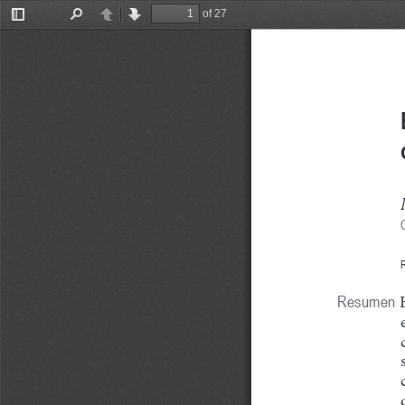
of 27
Toggle
Find
Previous
Next
Sidebar
R
Resumen
 