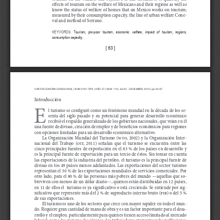
effects of tourism on the welfare of Mexicans and their regions as well as 
know the status of welfare of homes that on Mexico works on tourism; 
measured by their consumption capacity, the line of urban welfare Cone
-
val and method of Serrano.
KEYWORDS:
  Tourism,  pro-poor  tourism,  economic  welfare,  impact  of  tourism,  regions, 
consumption capacity.
[ 63 ]
CARTA ECONÓMICA REGIONAL | ISSN 0187-7674 | AÑO 
27
 | NÚM. 
116
 | JULIO - DICIEMBRE 
201
5 | pp. 63-87
Introducción
E
l turismo se configuró como un fenómeno mundial en la década de los se
-
senta  del  siglo  pasado  y  su  potencial  para  generar  desarrollo  económico  
recibió el respaldo generalizado de los gobiernos nacionales, que veían en él 
una fuente de divisas, creación de empleo y de beneficios económicos para regiones 
con opciones limitadas para un desarrollo económico alternativo.
La Organización Mundial del Turismo (
wto
, 2002) y la Organización Inter
-
nacional  del  Trabajo  (
oit
,  2011)  señalan  que  el  turismo  se  encuentra  entre  las  
cinco principales fuentes de exportación en el 83 % de los países en desarrollo y 
es la principal fuente de exportación para un tercio de 
é
stos. Sin tomar en cuenta 
las exportaciones de la industria del petróleo, el turismo es la principal fuente de 
divisas en los 49 países menos adelantados. Las exportaciones del sector turismo 
representan el 30 % de las exportaciones mundiales de servicios comerciales. Por 
otro lado, para el 80 % de las personas más pobres del mundo —aquellas que so
-
breviven con menos de un dólar diario—, quienes están distribuidas en 12 países, 
en 11 de ellos el  turismo es ya significativo o está creciendo. Se entiende por sig
-
nificativo que represente más del 2 % de suproducto interno bruto (
pib)
 o del 5 % 
de sus exportaciones.
El turismo es uno de los sectores que crece con mayor rapidez en todo el mun
-
do. Requiere gran cantidad de mano de obra y es un factor importante para el desa
-
rrollo y el empleo, particularmente para quienes tienen acceso limitado al mercado 
laboral, como las mujeres, los jóvenes, los trabajadores migrantes y las poblaciones 