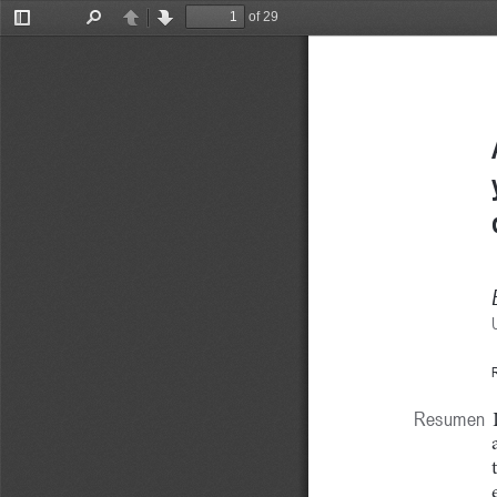
of 29
Toggle
Find
Previous
Next
Sidebar
R
Resumen