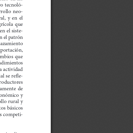
vo  tecnoló
-
rollo  neo
-
  y  en  el  
ícola  que  
n el siste
-
n el patrón 
plazamiento  
xportación, 
ambios  que  
endimientos 
a actividad 
l se refle
-
roductores 
iamente  de  
económico y 
llo rural y 
tos básicos 
ás competi
-