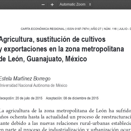
Zoom
Zoom
Out
In
CARTA ECONÓMICA REGIONAL | ISSN 0187-7674 | AÑO 
27
 | NÚM. 
116
 | JULIO -
Agricultura, sustitución de cultivos 
y exportaciones en la zona metropolitana 
de Le
ón, Guanajuato, México
Estela Mart
ínez Borrego
Universidad Nacional Autónoma de México
ecepción: 20 de julio de 2015    Aceptación: 08 de diciembre de 2015
La  agricultura  de  la  zona  metropolitana  de  León  ha  sufrido 
años ochenta hasta la actualidad un proceso de reestructura
tante  debido  a  las  nuevas  relaciones  rural-urbanas  estableci
en  parte  al  proceso  de  industrialización  y  urbanización  ocurri