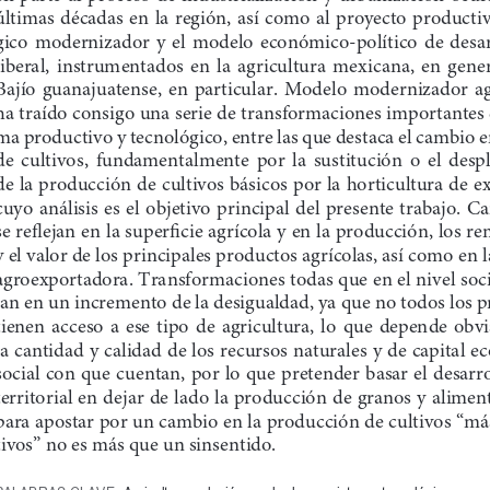
últimas  décadas  en  la  región,  así  como  al  proyecto  producti
gico  modernizador  y  el  modelo  económico-político  de  desar
liberal,  instrumentados  en  la  agricultura  mexicana,  en  general,
Bajío  guanajuatense,  en  particular.  Modelo  modernizador  agr
ha traído consigo una serie de transformaciones importantes e
ma productivo y tecnológico, entre las que destaca el cambio e
de  cultivos,  fundamentalmente  por  la  sustitución  o  el  des
de la producción de cultivos básicos por la horticultura de e
cuyo  análisis  es  el  objetivo  principal  del  presente  trabajo.  C
se reflejan en la superficie agrícola y en la producción, los r
y el valor de los principales productos agrícolas, así como en l
agroexportadora. Transformaciones todas que en el nivel socia
jan en un incremento de la desigualdad, ya que no todos los p
tienen  acceso  a  ese  tipo  de  agricultura,  lo  que  depende  obv
la cantidad y calidad de los recursos naturales y de capital 
social con que cuentan, por lo que pretender basar el desarro
territorial en dejar de lado la producción de granos y alimen
para apostar por un cambio en la producción de cultivos “m
tivos” no es más que un sinsentido. 