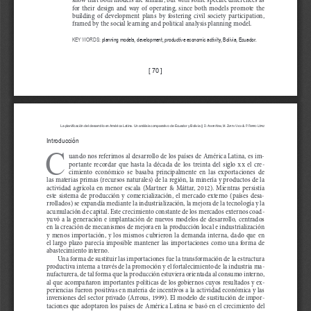
for  their  design  and  way  of  operating,  since  both  models  promote  the  
building  of  development  plans  by  fostering  civil  society  participation,  
framed by the social learning and political analysis planning model.
KEY WORDS
:
 planning models, development, productive economic activity, Bolivia, Ecuador
.
[ 70 ]
D. A
 N
, M. Z
 v
P. F
 L
La planificación del desarrollo en América Latina. Un análisis comparativo de Ecuador y Bolivia || 
 & 
yAviri
iNA
urit
A
AcA
ierro
óPeZ
Introducción
C
uando nos referimos al desarrollo de los países de América Latina, es im-
portante  recordar  que  hasta  la  década  de  los  treinta  del  siglo  xx
  el  cre-
cimiento  económico  se  basaba  principalmente  en  las  exportaciones  de  
las materias primas (recursos naturales) de la región, la minería y productos de la 
actividad  agrícola  en  menor  escala  (Martner  &  Máttar,  2012).  Mientras  persistía  
este  sistema  de  producción  y  comercialización,  el  mercado  externo  (países  desa-
rrollados) se expandía mediante la industrialización, la mejora de la tecnología y la 
acumulación de capital. Este crecimiento constante de los mercados externos coad-
yuvó  a  la  generación  e  implantación  de  nuevos  modelos  de  desarrollo,  centrados  
en la creación de mecanismos de mejora en la producción local e industrialización 
y  menos  importación,  y  los  mismos  cubrieron  la  demanda  interna,  dado  que  en  
el  largo  plazo  parecía  imposible  mantener  las  importaciones  como  una  forma  de  
abastecimiento interno.
Una forma de sustituir las importaciones fue la transformación de la estructura 
productiva interna a través de la promoción y el fortalecimiento de la industria ma-
nufacturera, de tal forma que la producción estuviera orientada al consumo interno, 
al que acompañaron importantes políticas de los gobiernos cuyos resultados y ex-
periencias fueron positivas en materia de incentivos a la actividad económica y las 
inversiones del sector privado (Arrous, 1999). El modelo de sustitución de impor
-
taciones que adoptaron los países de América Latina se basó en el crecimiento del 