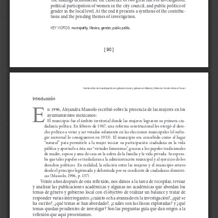
political participation of women in the city council, and public politics of 
gender in the local level. At the end it presents a synthesis of the contribu-
tions and the pending themes of investigation. 
KEY WORDS
:
 municipality, Mexico, gender, public politic.           
[ 90 ]
 M
 S
 a
 S
Veinte años de investigación en gobierno local y género en México ||
aría
del
ocorro
rzaluz
olano
Introducción
E
n 1996, Alejandra Massolo escribió sobre la presencia de las mujeres en los 
ayuntamientos mexicanos: 
El municipio fue el ámbito territorial donde las mujeres lograron su primera ciu-
dadanía política. En febrero de 1947, una reforma constitucional les otorgó el dere-
cho político a votar y ser votadas solamente en las elecciones municipales (el sufra-
gio  universal  lo  consiguieron  en  1953).  El  municipio  era  concebido  como  el  lugar  
“natural”  para  permitirle  a  la  mujer  iniciar  su  participación  ciudadana  en  la  vida  
pública y aportarle a ésta sus “virtudes femeninas”, gracias a los papeles tradicionales 
de madre, esposa y ama de casa en la esfera de la familia y la vida privada. Se espera-
ba que tales papeles se trasladaran a la administración municipal y al ejercicio de los 
derechos políticos. En realidad, la relación entre las mujeres y el municipio estuvo 
desde el principio legitimada y delimitada por su condición de ciudadanas domésti-
cas (Massolo, 1996, p. 137).
Veinte años después de esta reflexión, nos dimos a la tarea de recopilar, revisar 
y analizar las publicaciones académicas y algunas no académicas que abordan los 
temas de género y gobierno local con el objetivo de realizar un balance y tratar de 
responder varias interrogantes: ¿cuánto se ha avanzado en la investigación?, ¿qué se 
ha escrito?, ¿qué temas se han abordado?, ¿cuáles son las líneas exploradas? y ¿qué 
temas quedan pendientes de investigar? Son las preguntas guía que dan origen a la 
reflexión que aquí presentamos. 