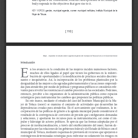
body responds to the objectives that gave rise to it.
KEY WORDS
:
 gender, municipal agenda, women municipal institutes, Instituto Municipal de la 
Mujer de Toluca.
[ 110 ]
 G
 J
 G
 S
Mejor... imposible. Un estudio sobre la agenda de género del municipio de Toluca ||
loria
ovita
uadarrama
ánchez
Introducción
E
n los avances en la condición de las mujeres inciden numerosos factores, 
muchos  de  ellos  ligados  al  papel  que  tienen  los  gobiernos  en  la  redistri-
bución de oportunidades y la modificación de prácticas sociales discrimi-
nantes  e  inequitativas.  Así,  la  incorporación  de  los  problemas  planteados  por  la  
desigualdad de las mujeres a las agendas gubernamentales y las acciones emprendi-
das para atenderlos por medio de políticas y programas públicos se consideran rele-
vantes para revertir las resistencias al cambio presentes en las sociedades. Podemos, 
entonces,  percibir  a  los  organismos  de  la  administración  pública  como  espacios  
estratégicos para instrumentar los cambios que proponen las políticas públicas.
En este marco, mediante el estudio del caso del Instituto Municipal de la Mu-
jer  de  Toluca  (immt)  se  examina  el  conjunto  de  actividades  que  desarrollan  las  
dependencias  creadas  para  atenderlas.  En  el  acercamiento  que  realizamos,  la  in-
corporación de las políticas de género a la agenda municipal puede considerarse el 
resultado de la convergencia de corrientes de presión que configuraron demandas 
y  soluciones,  y  aportaron  los  recursos  para  su  instrumentación,  así  como  el  im-
pulso y liderazgo de actores políticos. Se aprecia que las formas adoptadas por el 
proceso de institucionalización, a través del establecimiento del immt, fueron de-
terminadas por las relaciones de los gobiernos federal y del Estado de México con el 
municipal de Toluca, mediante esquemas de provisión de recursos que apoyaron o 
restringieron determinadas estrategias para enfrentar no solamente los rezagos en 